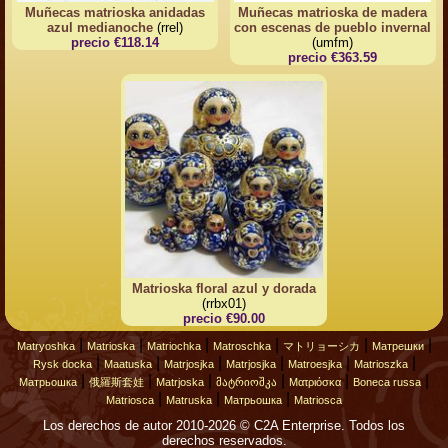
Muñecas matrioska anidadas
Muñecas matrioska de madera
azul medianoche
(rrel)
con escenas de pueblo invernal
precio €118.14
(umfm)
precio €363.59
Matrioska floral azul y dorada
(rrbx01)
precio €90.00
|
|
|
|
|
|
Matryoshka
Matrioska
Matriochka
Matroschka
マトリョーシカ
Матрешки
|
|
|
|
|
|
Rysk docka
Maatuska
Matrjosjka
Matrjosjka
Matroesjka
Matrioszka
|
|
|
|
|
|
Матрьошка
俄羅斯套娃
Matrjoska
მატრიოშკა
Ματριόσκα
Boneca russa
|
|
|
Matriosca
Matruska
Матрьошка
Matriosca
Los derechos de autor 2010-2026 © C2A Enterprise. Todos los
derechos reservados.