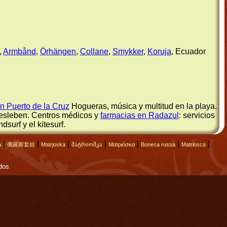
,
Armbånd
,
Örhängen
,
Collane
,
Smykker
,
Koruja
, Ecuador
 Puerto de la Cruz
Hogueras, música y multitud en la playa.
esleben. Centros médicos y
farmacias en Radazul
: servicios
ndsurf y el kitesurf.
|
|
|
|
|
|
|
а
俄羅斯套娃
Matrjoska
მატრიოშკა
Ματριόσκα
Boneca russa
Matriosca
dos.