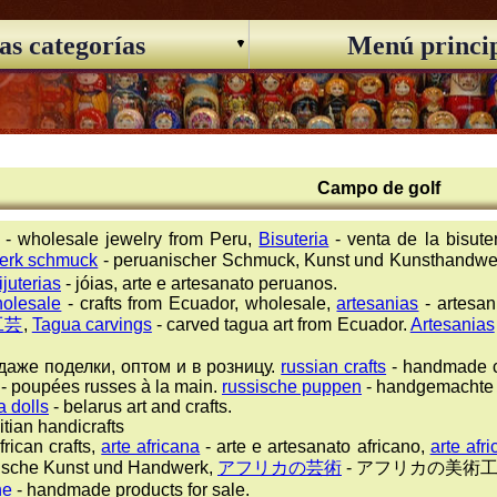
as categorías
Menú princi
Campo de golf
- wholesale jewelry from Peru,
Bisuteria
- venta de la bisut
erk schmuck
- peruanischer Schmuck, Kunst und Kunsthandwe
ijuterias
- jóias, arte e artesanato peruanos.
holesale
- crafts from Ecuador, wholesale,
artesanias
- artesa
工芸
,
Tagua carvings
- carved tagua art from Ecuador.
Artesanias
даже поделки, оптом и в розницу.
russian crafts
- handmade c
- poupées russes à la main.
russische puppen
- handgemachte 
 dolls
- belarus art and crafts.
itian handicrafts
frican crafts,
arte africana
- arte e artesanato africano,
arte afr
anische Kunst und Handwerk,
アフリカの芸術
- アフリカの美術工
ne
- handmade products for sale.