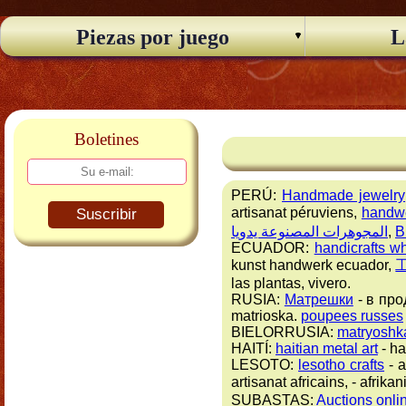
Piezas por juego
L
Boletines
PERÚ:
Handmade jewelry
artisanat péruviens,
handw
Suscribir
المجوهرات المصنوعة يدويا
,
B
ECUADOR:
handicrafts w
kunst handwerk ecuador,
las plantas, vivero.
RUSIA:
Матрешки
- в про
matrioska.
poupees russes
BIELORRUSIA:
matryoshka
HAITÍ:
haitian metal art
- ha
LESOTO:
lesotho crafts
- a
artisanat africains,
- afrik
SUBASTAS:
Auctions onli