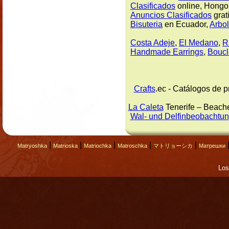
Clasificados
online, Hong
Anuncios Clasificados
grat
Bisuteria
en Ecuador,
Arbol
Costa Adeje
,
El Medano
,
R
Handmade Earrings
,
Boucl
Crafts
.ec - Catálogos de 
La Caleta
Tenerife – Beache
Wal- und Delfinbeobachtung
|
|
|
|
|
Matryoshka
Matrioska
Matriochka
Matroschka
マトリョーシカ
Матрешки
Los