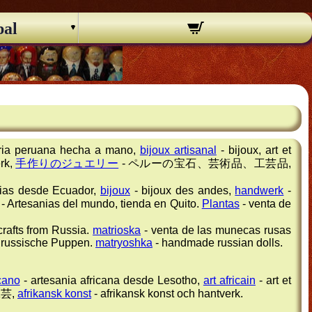
pal
eria peruana hecha a mano,
bijoux artisanal
- bijoux, art et
rk,
手作りのジュエリー
- ペルーの宝石、芸術品、工芸品,
nias desde Ecuador,
bijoux
- bijoux des andes,
handwerk
-
- Artesanias del mundo, tienda en Quito.
Plantas
- venta de
rafts from Russia.
matrioska
- venta de las munecas rusas
russische Puppen.
matryoshka
- handmade russian dolls.
icano
- artesania africana desde Lesotho,
art africain
- art et
芸,
afrikansk konst
- afrikansk konst och hantverk.