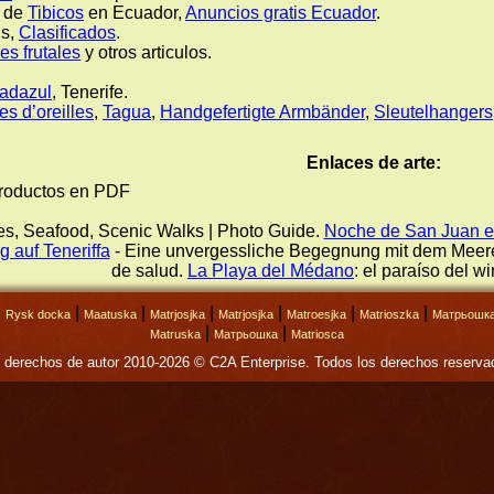
o de
Tibicos
en Ecuador,
Anuncios gratis Ecuador
.
is,
Clasificados
.
es frutales
y otros articulos.
adazul
, Tenerife.
es d’oreilles
,
Tagua
,
Handgefertigte Armbänder
,
Sleutelhangers
Enlaces de arte:
productos en PDF
s, Seafood, Scenic Walks | Photo Guide.
Noche de San Juan en
 auf Teneriffa
- Eine unvergessliche Begegnung mit dem Meer
de salud.
La Playa del Médano
: el paraíso del wi
|
|
|
|
|
|
|
Rysk docka
Maatuska
Matrjosjka
Matrjosjka
Matroesjka
Matrioszka
Матрьошк
|
|
Matruska
Матрьошка
Matriosca
 derechos de autor 2010-2026 © C2A Enterprise. Todos los derechos reserva