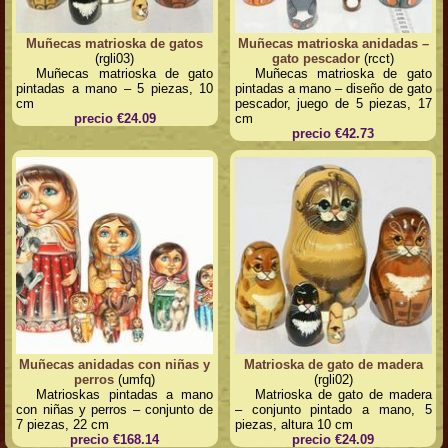
Muñecas matrioska de gatos
Muñecas matrioska anidadas –
(rgli03)
gato pescador
(rcct)
Muñecas matrioska de gato
Muñecas matrioska de gato
pintadas a mano – 5 piezas, 10
pintadas a mano – diseño de gato
cm
pescador, juego de 5 piezas, 17
precio €24.09
cm
precio €42.73
Muñecas anidadas con niñas y
Matrioska de gato de madera
perros
(umfq)
(rgli02)
Matrioskas pintadas a mano
Matrioska de gato de madera
con niñas y perros – conjunto de
– conjunto pintado a mano, 5
7 piezas, 22 cm
piezas, altura 10 cm
precio €168.14
precio €24.09