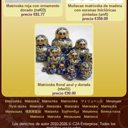
Matrioska roja con ornamento
Muñecas matrioska de madera
dorado
(rref03)
con escenas folclóricas
precio €81.77
pintadas
(umfl)
precio €359.09
Matrioska floral azul y dorada
(rrbx01)
precio €90.00
|
|
|
|
|
|
Matryoshka
Matrioska
Matriochka
Matroschka
マトリョーシカ
Матрешки
|
|
|
|
|
|
Rysk docka
Maatuska
Matrjosjka
Matrjosjka
Matroesjka
Matrioszka
|
|
|
|
|
|
Матрьошка
俄羅斯套娃
Matrjoska
მატრიოშკა
Ματριόσκα
Boneca russa
|
|
|
Matriosca
Matruska
Матрьошка
Matriosca
Los derechos de autor 2010-2026 © C2A Enterprise. Todos los