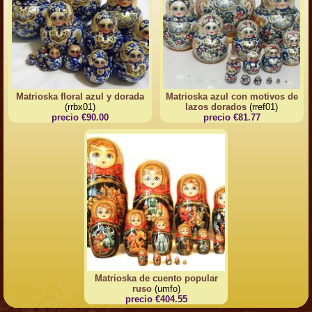
Matrioska floral azul y dorada
Matrioska azul con motivos de
(rrbx01)
lazos dorados
(rref01)
precio €90.00
precio €81.77
Matrioska de cuento popular
ruso
(umfo)
precio €404.55