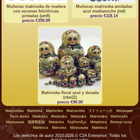
Muñecas matrioska de madera
Muñecas matrioska anidadas
con escenas folclóricas
azul medianoche
(rrel)
pintadas
(umfl)
precio €118.14
precio €359.09
Matrioska floral azul y dorada
(rrbx02)
precio €90.00
|
|
|
|
|
|
Matryoshka
Matrioska
Matriochka
Matroschka
マトリョーシカ
Матрешки
|
|
|
|
|
|
Rysk docka
Maatuska
Matrjosjka
Matrjosjka
Matroesjka
Matrioszka
|
|
|
|
|
|
Матрьошка
俄羅斯套娃
Matrjoska
მატრიოშკა
Ματριόσκα
Boneca russa
|
|
|
Matriosca
Matruska
Матрьошка
Matriosca
Los derechos de autor 2010-2026 © C2A Enterprise. Todos los