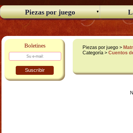
Piezas por juego
L
Boletines
Piezas por juego >
Matr
Categoría >
Cuentos d
Suscribir
N