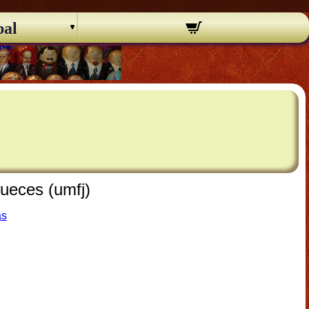
pal
ueces (umfj)
as