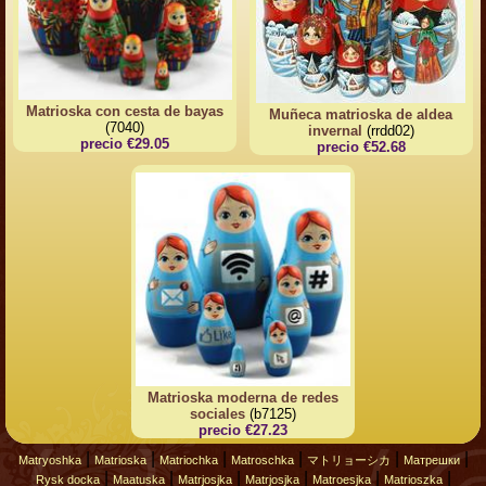
Matrioska con cesta de bayas
Muñeca matrioska de aldea
(7040)
invernal
(rrdd02)
precio €29.05
precio €52.68
Matrioska moderna de redes
sociales
(b7125)
precio €27.23
|
|
|
|
|
|
Matryoshka
Matrioska
Matriochka
Matroschka
マトリョーシカ
Матрешки
|
|
|
|
|
|
Rysk docka
Maatuska
Matrjosjka
Matrjosjka
Matroesjka
Matrioszka