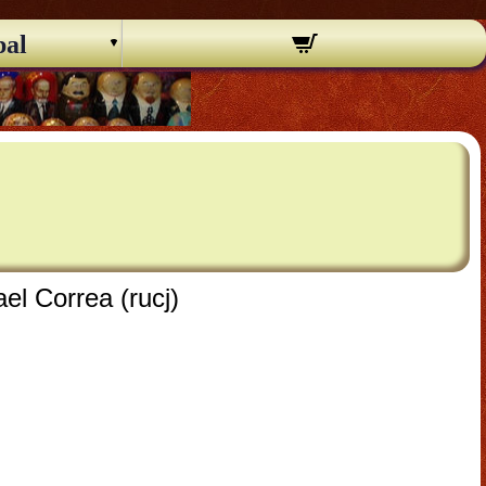
pal
l Correa (rucj)