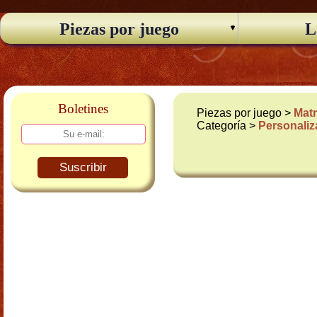
Piezas por juego
L
Boletines
Piezas por juego >
Matr
Categoría >
Personali
Suscribir