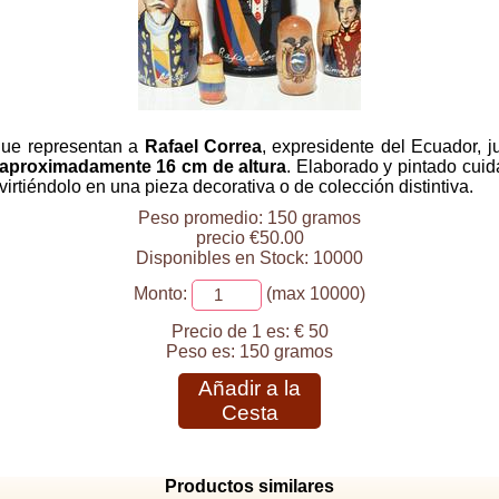
que representan a
Rafael Correa
, expresidente del Ecuador, j
aproximadamente 16 cm de altura
. Elaborado y pintado cuid
virtiéndolo en una pieza decorativa o de colección distintiva.
Peso promedio: 150 gramos
precio €50.00
Disponibles en Stock: 10000
Monto:
(max 10000)
Precio de 1 es:
€ 50
Peso es:
150 gramos
Añadir a la
Cesta
Productos similares