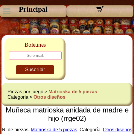
Principal
Boletines
Suscribir
Piezas por juego >
Matrioska de 5 piezas
Categoría >
Otros diseños
Muñeca matrioska anidada de madre e
hijo (rrge02)
N. de piezas:
Matrioska de 5 piezas
, Categoría:
Otros diseños