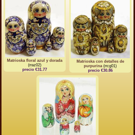
Matrioska floral azul y dorada
Matrioska con detalles de
(rraz02)
purpurina
(rrcg01)
precio €31.77
precio €30.86