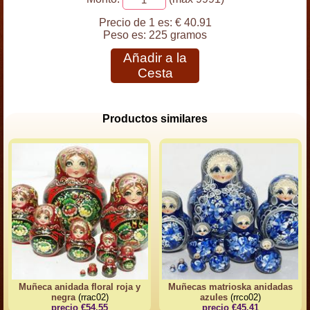
Precio de 1 es:
€ 40.91
Peso es:
225 gramos
Añadir a la
Cesta
Productos similares
Muñeca anidada floral roja y
Muñecas matrioska anidadas
negra
(rrac02)
azules
(rrco02)
precio €54.55
precio €45.41