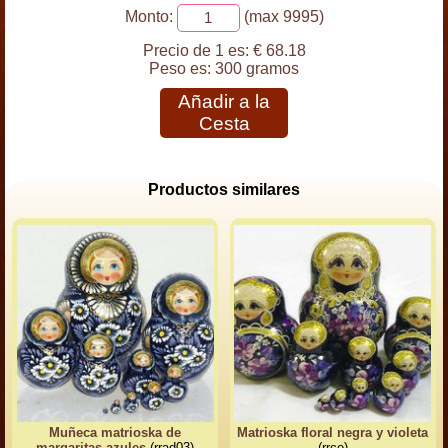
Monto:
(max 9995)
Precio de 1 es:
€ 68.18
Peso es:
300 gramos
Añadir a la
Cesta
Productos similares
Muñeca matrioska de
Matrioska floral negra y violeta
margaritas azules
(rrad03)
(rrco)