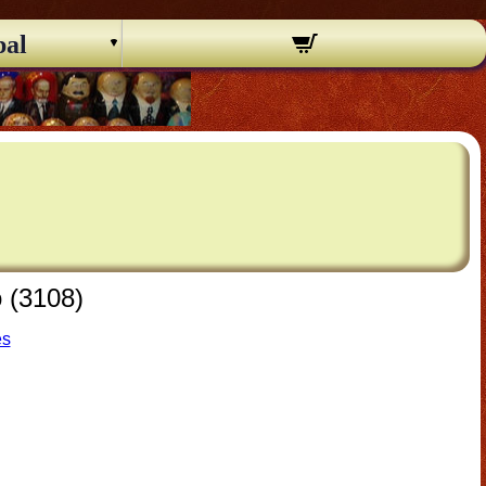
pal
o (3108)
es