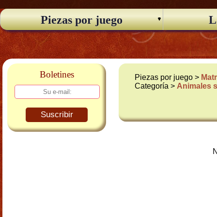
Piezas por juego
L
Boletines
Piezas por juego >
Matr
Categoría >
Animales s
Suscribir
N