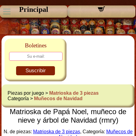
Principal
Boletines
Suscribir
Piezas por juego >
Matrioska de 3 piezas
Categoría >
Muñecos de Navidad
Matrioska de Papá Noel, muñeco de
nieve y árbol de Navidad (rmry)
N. de piezas:
Matrioska de 3 piezas
, Categoría:
Muñecos de