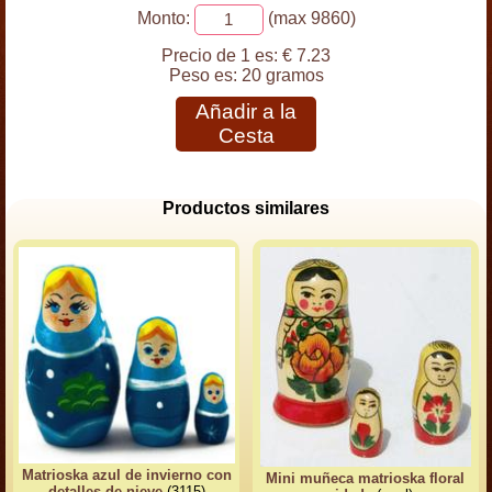
Monto:
(max 9860)
Precio de 1 es:
€ 7.23
Peso es:
20 gramos
Añadir a la
Cesta
Productos similares
Matrioska azul de invierno con
Mini muñeca matrioska floral
detalles de nieve
(3115)