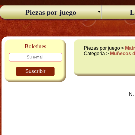
Piezas por juego
L
Boletines
Piezas por juego >
Matr
Categoría >
Muñecos d
Suscribir
N.