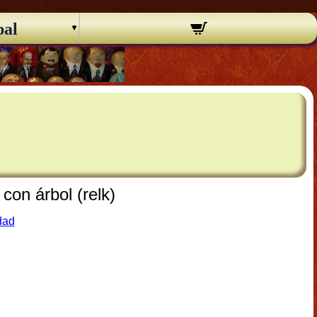
pal
con árbol (relk)
dad