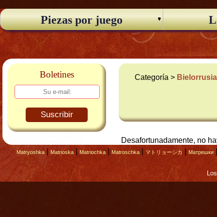
Piezas por juego
L
Boletines
Categoría >
Bielorrusi
Suscribir
Desafortunadamente, no hay
|
|
|
|
|
Matryoshka
Matrioska
Matriochka
Matroschka
マトリョーシカ
Матрешки
Los