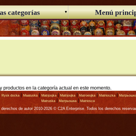
as categorías
Menú princi
a
 productos en la categoría actual en este momento.
|
|
|
|
|
|
|
Rysk docka
Maatuska
Matrjosjka
Matrjosjka
Matroesjka
Matrioszka
Матрьошк
|
|
Matruska
Матрьошка
Matriosca
 derechos de autor 2010-2026 © C2A Enterprise. Todos los derechos reserva