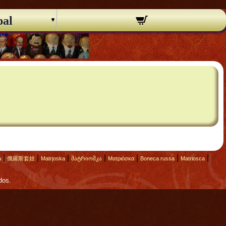
pal
|
|
|
|
|
|
|
а
俄羅斯套娃
Matrjoska
მატრიოშკა
Ματριόσκα
Boneca russa
Matriosca
dos.