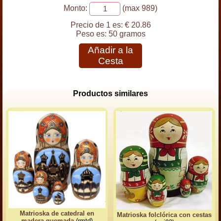
Monto:
(max 989)
Precio de 1 es:
€ 20.86
Peso es:
50 gramos
Añadir a la
Cesta
Productos similares
Matrioska de catedral en
Matrioska folclórica con cestas
madera quemada
(rmtd)