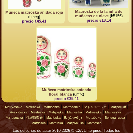
Matrioska de la familia de
Muñeca matrioska anidada roja
muñecos de nieve
(b5156)
(umeg)
precio €18.14
precio €45.41
Muñeca matrioska anidada
floral blanca
(umfx)
precio €35.41
|
|
|
|
|
|
Matryoshka
Matrioska
Matriochka
Matroschka
マトリョーシカ
Матрешки
|
|
|
|
|
|
Rysk docka
Maatuska
Matrjosjka
Matrjosjka
Matroesjka
Matrioszka
|
|
|
|
|
|
Матрьошка
俄羅斯套娃
Matrjoska
მატრიოშკა
Ματριόσκα
Boneca russa
|
|
|
Matriosca
Matruska
Матрьошка
Matriosca
Los derechos de autor 2010-2026 © C2A Enterprise. Todos los