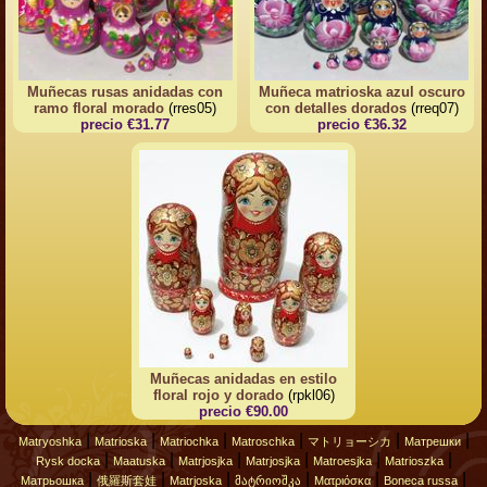
Muñecas rusas anidadas con
Muñeca matrioska azul oscuro
ramo floral morado
(rres05)
con detalles dorados
(rreq07)
precio €31.77
precio €36.32
Muñecas anidadas en estilo
floral rojo y dorado
(rpkl06)
precio €90.00
|
|
|
|
|
|
Matryoshka
Matrioska
Matriochka
Matroschka
マトリョーシカ
Матрешки
|
|
|
|
|
|
Rysk docka
Maatuska
Matrjosjka
Matrjosjka
Matroesjka
Matrioszka
|
|
|
|
|
|
Матрьошка
俄羅斯套娃
Matrjoska
მატრიოშკა
Ματριόσκα
Boneca russa