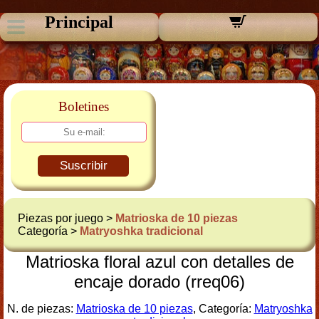
Principal
Boletines
Suscribir
Piezas por juego >
Matrioska de 10 piezas
Categoría >
Matryoshka tradicional
Matrioska floral azul con detalles de
encaje dorado (rreq06)
N. de piezas:
Matrioska de 10 piezas
, Categoría:
Matryoshka