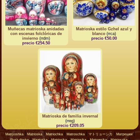
Muñecas matrioska anidadas
Matrioska estilo Gzhel azul y
con escenas folclóricas de
blanco
(rrca)
invierno
(rrdm)
precio €50.00
precio €254.50
Matrioska de familia invernal
(rreg)
precio €209.05
|
|
|
|
|
|
Matryoshka
Matrioska
Matriochka
Matroschka
マトリョーシカ
Матрешки
|
|
|
|
|
|
Rysk docka
Maatuska
Matrjosjka
Matrjosjka
Matroesjka
Matrioszka