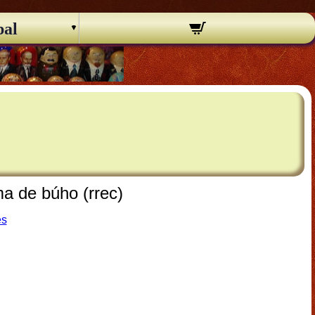
pal
a de búho (rrec)
es