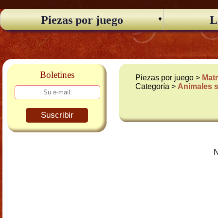
Piezas por juego
L
Boletines
Piezas por juego >
Matr
Categoría >
Animales s
Suscribir
N