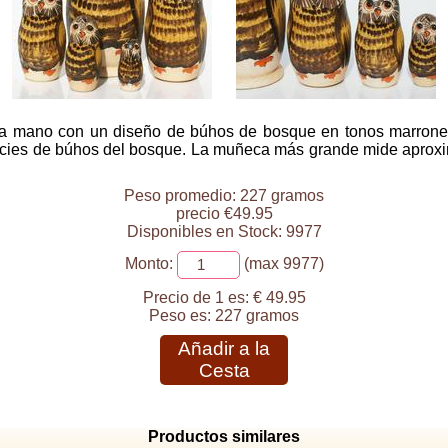
a mano con un diseño de búhos de bosque en tonos marrones,
pecies de búhos del bosque. La muñeca más grande mide aproxi
Peso promedio: 227 gramos
precio €49.95
Disponibles en Stock: 9977
Monto:
(max 9977)
Precio de 1 es:
€ 49.95
Peso es:
227 gramos
Añadir a la
Cesta
Productos similares