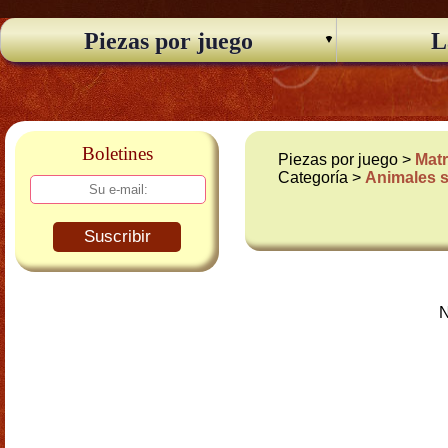
Piezas por juego
L
Boletines
Piezas por juego >
Matr
Categoría >
Animales s
Suscribir
N