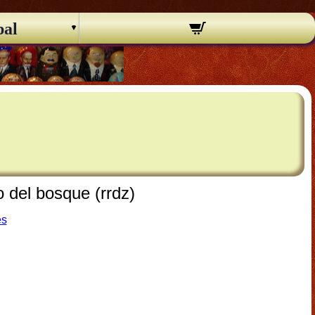
pal
del bosque (rrdz)
es