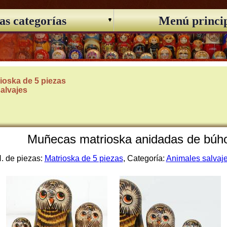
as categorías
Menú princi
ioska de 5 piezas
alvajes
Muñecas matrioska anidadas de búho 
. de piezas:
Matrioska de 5 piezas
, Categoría:
Animales salvaj