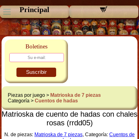
Principal
Boletines
Suscribir
Piezas por juego >
Matrioska de 7 piezas
Categoría >
Cuentos de hadas
Matrioska de cuento de hadas con chales
rosas (rrdd05)
N. de piezas:
Matrioska de 7 piezas
, Categoría:
Cuentos de