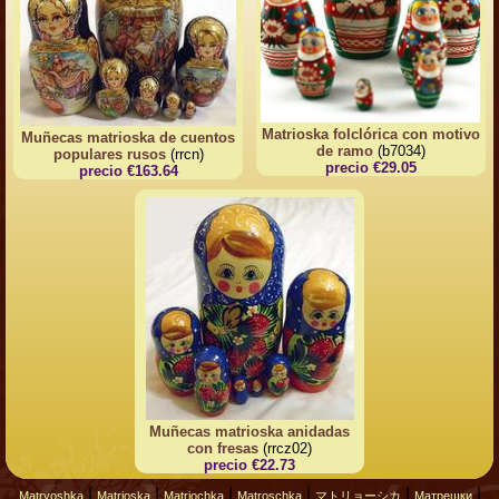
Matrioska folclórica con motivo
Muñecas matrioska de cuentos
de ramo
(b7034)
populares rusos
(rrcn)
precio €29.05
precio €163.64
Muñecas matrioska anidadas
con fresas
(rrcz02)
precio €22.73
|
|
|
|
|
|
Matryoshka
Matrioska
Matriochka
Matroschka
マトリョーシカ
Матрешки