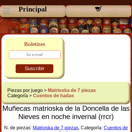
Principal
Boletines
Suscribir
Piezas por juego >
Matrioska de 7 piezas
Categoría >
Cuentos de hadas
Muñecas matrioska de la Doncella de las
Nieves en noche invernal (rrcr)
N. de piezas:
Matrioska de 7 piezas
, Categoría:
Cuentos de