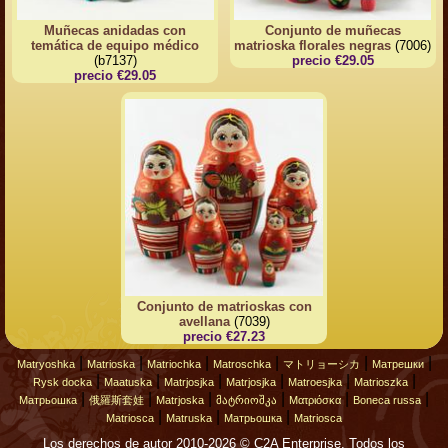
Muñecas anidadas con
Conjunto de muñecas
temática de equipo médico
matrioska florales negras
(7006)
(b7137)
precio €29.05
precio €29.05
Conjunto de matrioskas con
avellana
(7039)
precio €27.23
|
|
|
|
|
|
Matryoshka
Matrioska
Matriochka
Matroschka
マトリョーシカ
Матрешки
|
|
|
|
|
|
Rysk docka
Maatuska
Matrjosjka
Matrjosjka
Matroesjka
Matrioszka
|
|
|
|
|
|
Матрьошка
俄羅斯套娃
Matrjoska
მატრიოშკა
Ματριόσκα
Boneca russa
|
|
|
Matriosca
Matruska
Матрьошка
Matriosca
Los derechos de autor 2010-2026 © C2A Enterprise. Todos los