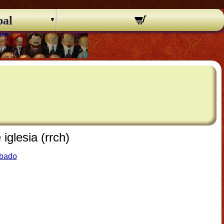
pal
iglesia (rrch)
abado