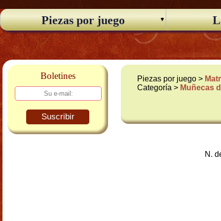
Piezas por juego
L
Boletines
Piezas por juego >
Matr
Categoría >
Muñecas d
Suscribir
N. d