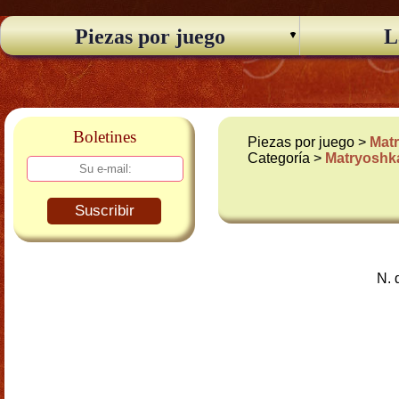
Piezas por juego
L
Boletines
Piezas por juego >
Matr
Categoría >
Matryoshka
Suscribir
N. 