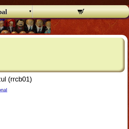
pal
l (rrcb01)
onal