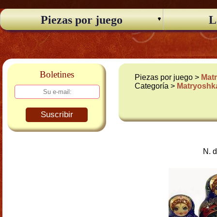
Piezas por juego
L
Boletines
Piezas por juego >
Matr
Categoría >
Matryoshka
Suscribir
N. 