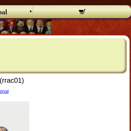
pal
 (rrac01)
ional