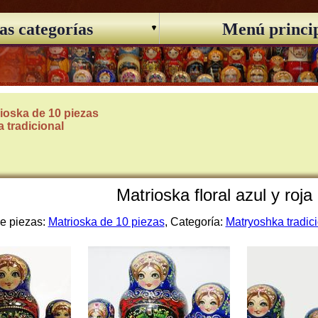
as categorías
Menú princi
ioska de 10 piezas
 tradicional
Matrioska floral azul y roja
de piezas:
Matrioska de 10 piezas
, Categoría:
Matryoshka tradic