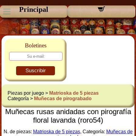
Principal
Boletines
Suscribir
Piezas por juego >
Matrioska de 5 piezas
Categoría >
Muñecas de pirograbado
Muñecas rusas anidadas con pirografía
floral lavanda (roro54)
N. de piezas:
Matrioska de 5 piezas
, Categoría:
Muñecas de