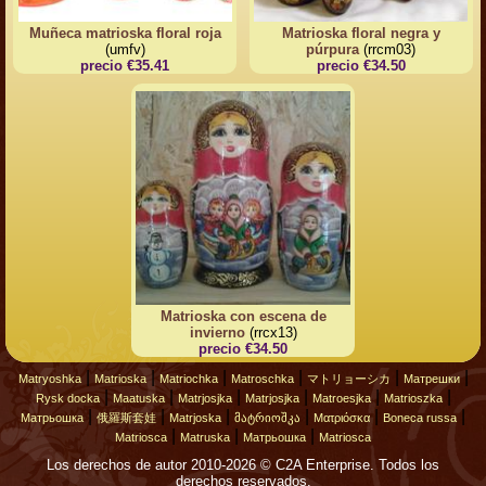
Muñeca matrioska floral roja
Matrioska floral negra y
(umfv)
púrpura
(rrcm03)
precio €35.41
precio €34.50
Matrioska con escena de
invierno
(rrcx13)
precio €34.50
|
|
|
|
|
|
Matryoshka
Matrioska
Matriochka
Matroschka
マトリョーシカ
Матрешки
|
|
|
|
|
|
Rysk docka
Maatuska
Matrjosjka
Matrjosjka
Matroesjka
Matrioszka
|
|
|
|
|
|
Матрьошка
俄羅斯套娃
Matrjoska
მატრიოშკა
Ματριόσκα
Boneca russa
|
|
|
Matriosca
Matruska
Матрьошка
Matriosca
Los derechos de autor 2010-2026 © C2A Enterprise. Todos los
derechos reservados.