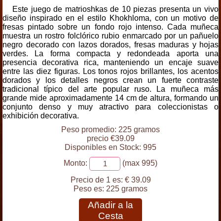
Este juego de matrioshkas de 10 piezas presenta un vivo
diseño inspirado en el estilo Khokhloma, con un motivo de
fresas pintado sobre un fondo rojo intenso. Cada muñeca
muestra un rostro folclórico rubio enmarcado por un pañuelo
negro decorado con lazos dorados, fresas maduras y hojas
verdes. La forma compacta y redondeada aporta una
presencia decorativa rica, manteniendo un encaje suave
entre las diez figuras. Los tonos rojos brillantes, los acentos
dorados y los detalles negros crean un fuerte contraste
tradicional típico del arte popular ruso. La muñeca más
grande mide aproximadamente 14 cm de altura, formando un
conjunto denso y muy atractivo para coleccionistas o
exhibición decorativa.
Peso promedio: 225 gramos
precio €39.09
Disponibles en Stock: 995
Monto:
(max 995)
Precio de 1 es:
€ 39.09
Peso es:
225 gramos
Añadir a la
Cesta