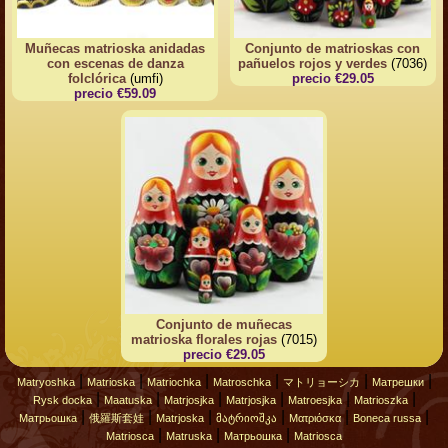
Muñecas matrioska anidadas
Conjunto de matrioskas con
con escenas de danza
pañuelos rojos y verdes
(7036)
folclórica
(umfi)
precio €29.05
precio €59.09
Conjunto de muñecas
matrioska florales rojas
(7015)
precio €29.05
|
|
|
|
|
|
Matryoshka
Matrioska
Matriochka
Matroschka
マトリョーシカ
Матрешки
|
|
|
|
|
|
Rysk docka
Maatuska
Matrjosjka
Matrjosjka
Matroesjka
Matrioszka
|
|
|
|
|
|
Матрьошка
俄羅斯套娃
Matrjoska
მატრიოშკა
Ματριόσκα
Boneca russa
|
|
|
Matriosca
Matruska
Матрьошка
Matriosca