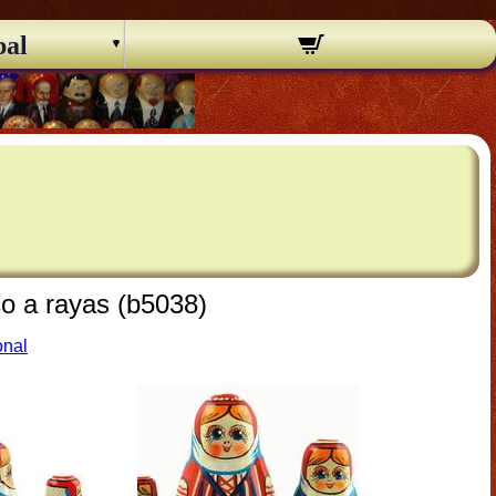
pal
co a rayas (b5038)
onal