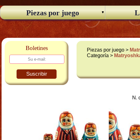
Piezas por juego
L
Boletines
Piezas por juego >
Matr
Categoría >
Matryoshka
Suscribir
N. 