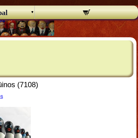
pal
üinos (7108)
es