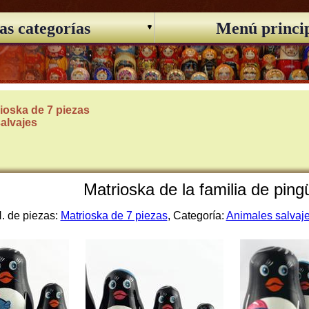
as categorías
Menú princi
ioska de 7 piezas
alvajes
Matrioska de la familia de ping
. de piezas:
Matrioska de 7 piezas
, Categoría:
Animales salvaj