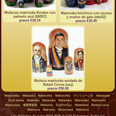
Muñecas matrioska florales con
Matrioska folclórica con escena
pañuelo azul
(b5057)
y motivo de gato
(rrbz02)
precio €18.14
precio €35.45
Muñeca matrioska anidada de
Rafael Correa
(rucj)
precio €50.00
|
|
|
|
|
|
Matryoshka
Matrioska
Matriochka
Matroschka
マトリョーシカ
Матрешки
|
|
|
|
|
|
Rysk docka
Maatuska
Matrjosjka
Matrjosjka
Matroesjka
Matrioszka
|
|
|
|
|
|
Матрьошка
俄羅斯套娃
Matrjoska
მატრიოშკა
Ματριόσκα
Boneca russa
|
|
|
Matriosca
Matruska
Матрьошка
Matriosca